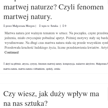
martwej naturze? Czyli fenomen
martwej natury.
przez
Małgorzata Morgen
|
wpis w:
Sztuka
|
0
Martwa natura jest ważnym tematem w sztuce. Na początku, częste przedst
jedzenia, miało zwyczajnie pobudzać apetyt. Później motywy stały się bardz
wyrafinowane. Na długi czas martwa natura stała się przede wszystkim sym
Przodowała kruchość ludzkiego życia, liczne przedstawienia kwiatów. Arty
Continued
akryl na płótnie
,
artysta
,
cytryny
,
fenomen martwej natury
,
kompozycja
,
malastwo akrylowe
,
Małgorzata
martwa natura
,
martwa natura z dzbankiem
,
spokój
,
sztuka
Czy wiesz, jak duży wpływ ma
na nas sztuka?