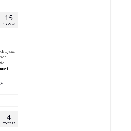
15
STY 2023
ch życia.
rze?
nie
inued
sja
,
4
STY 2023