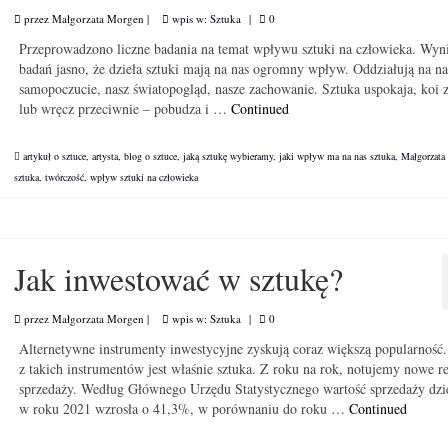
przez
Małgorzata Morgen
|
wpis w:
Sztuka
|
0
Przeprowadzono liczne badania na temat wpływu sztuki na człowieka. Wyni
badań jasno, że dzieła sztuki mają na nas ogromny wpływ. Oddziałują na na
samopoczucie, nasz światopogląd, nasze zachowanie. Sztuka uspokaja, koi 
lub wręcz przeciwnie – pobudza i …
Continued
artykuł o sztuce
,
artysta
,
blog o sztuce
,
jaką sztukę wybieramy
,
jaki wpływ ma na nas sztuka
,
Małgorzata
sztuka
,
twórczość
,
wpływ sztuki na człowieka
Jak inwestować w sztukę?
przez
Małgorzata Morgen
|
wpis w:
Sztuka
|
0
Alternetywne instrumenty inwestycyjne zyskują coraz większą popularność
z takich instrumentów jest właśnie sztuka. Z roku na rok, notujemy nowe r
sprzedaży. Według Głównego Urzędu Statystycznego wartość sprzedaży dzie
w roku 2021 wzrosła o 41,3%, w porównaniu do roku …
Continued