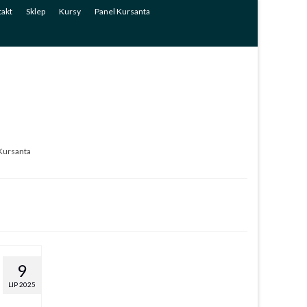
akt
Sklep
Kursy
Panel Kursanta
Kursanta
9
LIP 2025