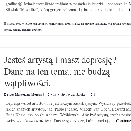
grafikę 😉 Jednak szczęśliwie trafiłam w posiadanie książki – podręcznika 
Śliwiak “Mokulito”, którą gorąco polecam. Jej badania nad tą techniką …
C
artysta
,
blog o sztuce
,
dailyprompt
,
dailyprompt-2036
,
grafika na drewnie
,
lemuralia
,
Małgorzata Morgen
sztuce
,
sztuka
,
techniki graficzne
Jesteś artystą i masz depresję?
Dane na ten temat nie budzą
wątpliwości.
przez
Małgorzata Morgen
|
wpis w:
Styl życia
,
Sztuka
|
1
Depresja wśród artystów nie jest niczym zaskakującym. Wystarczy prześledz
takich znanych artystów, jak: Pablo Picasso, Vincent van Gogh, Edward M
Frida Khalo, czy polski Andrzej Wróblewski. Aby być artystą, trzeba posia
osoby wyjątkowo wrażliwej. Dostrzegać rzeczy, które umykają …
Continu