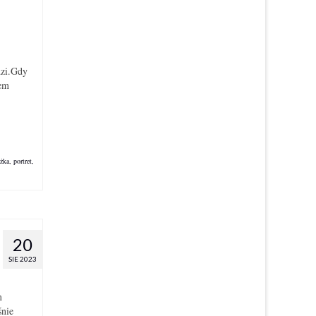
dzi.Gdy
tem
ażka
,
portret
,
20
SIE 2023
m
śnie