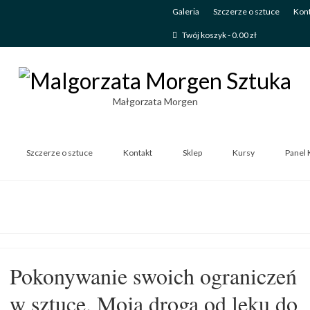
Galeria
Szczerze o sztuce
Kont
Twój koszyk
-
0.00
zł
Małgorzata Morgen
Szczerze o sztuce
Kontakt
Sklep
Kursy
Panel 
Pokonywanie swoich ograniczeń
w sztuce. Moja droga od lęku do