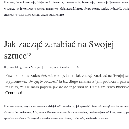
artysta
,
dobra inwestycja
,
dzieło sztuki
,
inwestor
,
inwestowanie
,
inwestycja
,
inwestycja długoterminowa
w sztukę
,
jak inwestować w sztukę
,
malarstwo
,
Małgorzata Morgen
,
obrazy olejne
,
sztuka
,
twórczość
,
wspi
artystów
,
wysoka stopa zwrotu
,
zakup sztuki online
Jak zacząć zarabiać na Swojej
sztuce?
przez
Małgorzata Morgen
|
wpis w:
Sztuka
|
0
Pewnie nie raz zadawałeś sobie to pytanie. Jak zacząć zarabiać na Swojej sz
wypromować Swoją twórczość? Ja też długo miałam z tym problem i przer
mnie to, że nie mam pojęcia jak się do tego zabrać. Chciałam tylko tworz
Continued
artysta dzisiaj
,
artysta współczesny
,
działalność gosodarcza
,
jak sprzedać obraz
,
jak zacząć zarabiać na swoj
dla artystów
,
malarstwo
,
Małgorzata Morgen
,
markaosobista
,
marketing
,
media społecznościowe
,
obrazy
,
pr
sprzedaż
,
szkolenie dla artystów
,
sztuka
,
sztuka czy biznas
,
twórczość
,
zarabianie na sztuce