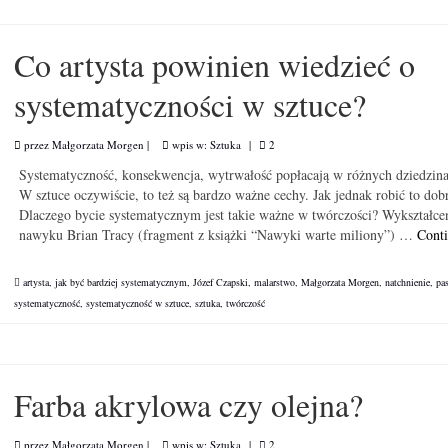
Co artysta powinien wiedzieć o
systematyczności w sztuce?
przez
Małgorzata Morgen
|
wpis w:
Sztuka
|
2
Systematyczność, konsekwencja, wytrwałość popłacają w różnych dziedzina
W sztuce oczywiście, to też są bardzo ważne cechy. Jak jednak robić to dob
Dlaczego bycie systematycznym jest takie ważne w twórczości? Wykształce
nawyku Brian Tracy (fragment z książki “Nawyki warte miliony”) …
Cont
artysta
,
jak być bardziej systematycznym
,
Józef Czapski
,
malarstwo
,
Małgorzata Morgen
,
natchnienie
,
pa
systematyczność
,
systematyczność w sztuce
,
sztuka
,
twórczość
Farba akrylowa czy olejna?
przez
Małgorzata Morgen
|
wpis w:
Sztuka
|
2