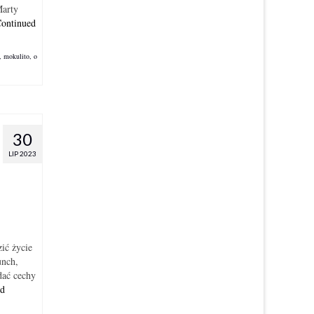
Marty
ontinued
,
mokulito
,
o
30
LIP 2023
ić życie
unch,
dać cechy
ed