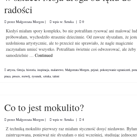
radości
przez
Małgorzata Morgen
|
wpis w:
Sztuka
|
0
Kiedyś miałam spory kompleks, bo nie potrafiłam rysować ani malować lu
próbowałam, wychodziło strasznie dziecinnie. Od zawsze słyszałam, że jes
uzdolniona artystycznie, ale to przecież nie sprawiało, że nagle magicznie
zaczynałam umieć wszystko. Potrafiłam świetnie coś odwzorować, ale żeby
samodzielnie …
Continued
artysta
,
Grecja
,
historia
,
inspiracja
,
malarstwo
,
Małgorzata Morgen
,
pejzaż
,
pokonywanie ograniczeń
,
por
praca
,
proces
,
rozwój
,
rysunek
,
sztuka
,
talent
Co to jest mokulito?
przez
Małgorzata Morgen
|
wpis w:
Sztuka
|
4
Z techniką mokulito pierwszy raz miałam styczność dosyć niedawno. Była
zaintrygowana, ponieważ nie słyszałam o niej wcześniej, studiując jednocze