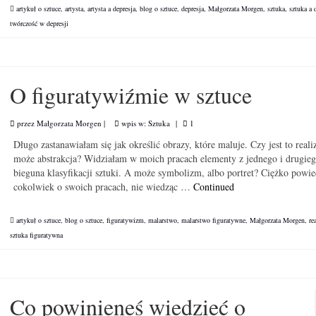
artykuł o sztuce
,
artysta
,
artysta a depresja
,
blog o sztuce
,
depresja
,
Małgorzata Morgen
,
sztuka
,
sztuka a 
twórczość w depresji
O figuratywiźmie w sztuce
przez
Małgorzata Morgen
|
wpis w:
Sztuka
|
1
Długo zastanawiałam się jak określić obrazy, które maluje. Czy jest to reali
może abstrakcja? Widziałam w moich pracach elementy z jednego i drugie
bieguna klasyfikacji sztuki. A może symbolizm, albo portret? Ciężko powie
cokolwiek o swoich pracach, nie wiedząc …
Continued
artykuł o sztuce
,
blog o sztuce
,
figuratywizm
,
malarstwo
,
malarstwo figuratywne
,
Małgorzata Morgen
,
re
sztuka figuratywna
Co powinieneś wiedzieć o