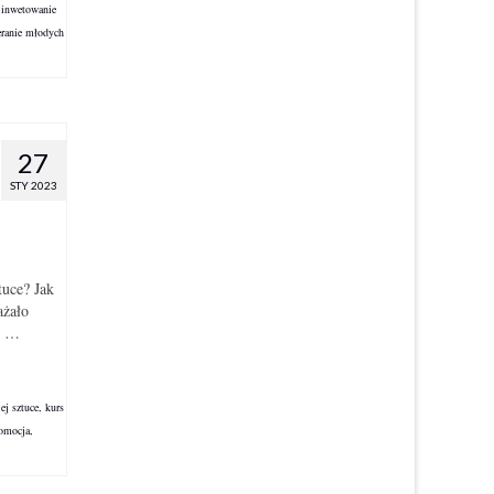
,
inwetowanie
eranie młodych
27
STY 2023
tuce? Jak
ażało
yć …
ej sztuce
,
kurs
omocja
,