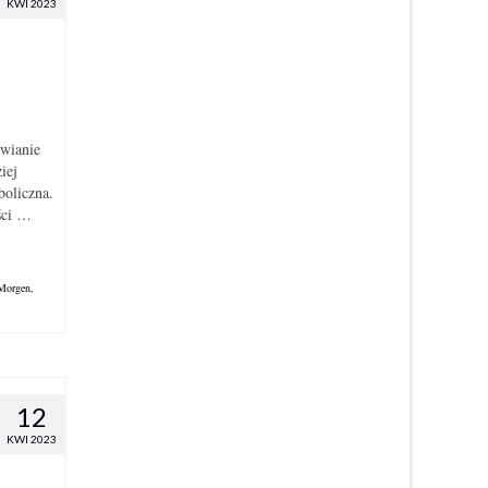
KWI 2023
awianie
iej
boliczna.
ści …
 Morgen
,
12
KWI 2023