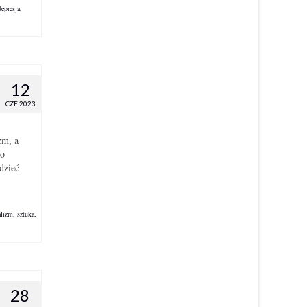
depresja
,
12
CZE 2023
zm, a
go
dzieć
alizm
,
sztuka
,
28