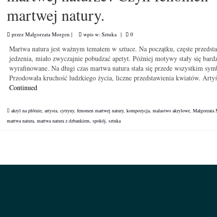
martwej natury.
przez
Małgorzata Morgen
|
wpis w:
Sztuka
|
0
Martwa natura jest ważnym tematem w sztuce. Na początku, częste przedst
jedzenia, miało zwyczajnie pobudzać apetyt. Później motywy stały się bardz
wyrafinowane. Na długi czas martwa natura stała się przede wszystkim sym
Przodowała kruchość ludzkiego życia, liczne przedstawienia kwiatów. Arty
Continued
akryl na płótnie
,
artysta
,
cytryny
,
fenomen martwej natury
,
kompozycja
,
malastwo akrylowe
,
Małgorzata
martwa natura
,
martwa natura z dzbankiem
,
spokój
,
sztuka