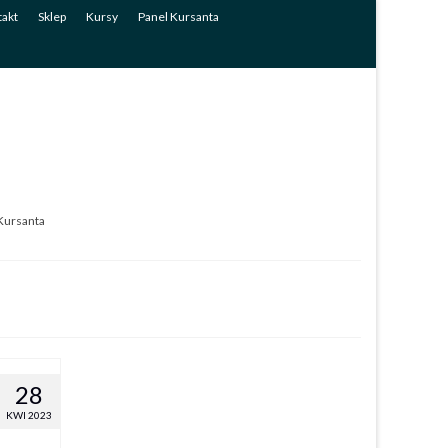
akt
Sklep
Kursy
Panel Kursanta
Kursanta
28
KWI 2023