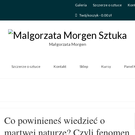
Galeria
Szczerze o sztuce
Kont
Twój koszyk
-
0.00
zł
Małgorzata Morgen
Szczerze o sztuce
Kontakt
Sklep
Kursy
Panel 
Co powinieneś wiedzieć o
martwej naturze? Czyli fenomen