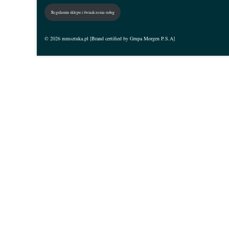
Regulamin sklepu i świadczenia usług
© 2026 mmsztuka.pl [Brand certified by Grupa Morgen P.S.A]
Zaloguj się
The password must have a minimum of 8 characters
I want to sign up as instructor
Zapamiętaj mnie
Zaloguj się
Zarejestruj się