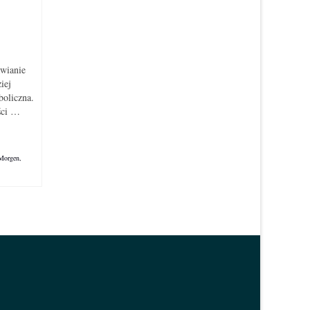
awianie
iej
boliczna.
ści …
 Morgen
,