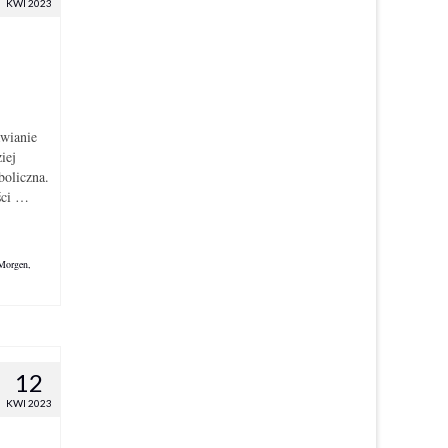
KWI 2023
awianie
iej
boliczna.
ści …
 Morgen
,
12
KWI 2023