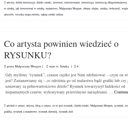
artysta
,
dobra inwestycja
,
dzieło sztuki
,
inwestor
,
inwestowanie
,
inwestycja
,
inwestycja długoterminowa
w sztukę
,
jak inwestować w sztukę
,
malarstwo
,
Małgorzata Morgen
,
obrazy olejne
,
sztuka
,
twórczość
,
wspi
artystów
,
wysoka stopa zwrotu
,
zakup sztuki online
Co artysta powinien wiedzieć o
RYSUNKU?
przez
Małgorzata Morgen
|
wpis w:
Sztuka
|
6
Gdy myślimy “rysunek”, czasem ciężko jest Nam zdefiniować – czym on w
jest? Zastanawiamy się – co odróżnia go od malarstwa bądź grafiki lub czy 
uznawany za pełnowartościowe dzieło? Rysunek towarzyszył ludzkości od
niepamiętnych czasów, wykonywany przeróżnymi narzędziami. …
Continu
artykuł o sztuce
,
artysta
,
blog o sztuce
,
co to jest rysunek
,
dzieła sztuki
,
Małgorzata Morgen
,
rysunek
,
ry
grafika
,
rysunek a malarstwo
,
rysunek dawniej
,
rysunek dziś