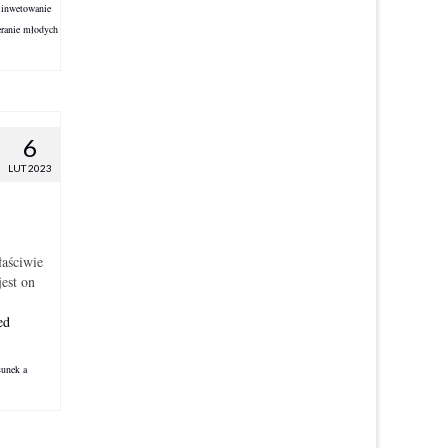
,
inwetowanie
eranie młodych
6
LUT 2023
łaściwie
jest on
ed
sunek a