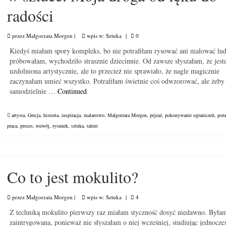
radości
przez
Małgorzata Morgen
|
wpis w:
Sztuka
|
0
Kiedyś miałam spory kompleks, bo nie potrafiłam rysować ani malować lu
próbowałam, wychodziło strasznie dziecinnie. Od zawsze słyszałam, że jes
uzdolniona artystycznie, ale to przecież nie sprawiało, że nagle magicznie
zaczynałam umieć wszystko. Potrafiłam świetnie coś odwzorować, ale żeby
samodzielnie …
Continued
artysta
,
Grecja
,
historia
,
inspiracja
,
malarstwo
,
Małgorzata Morgen
,
pejzaż
,
pokonywanie ograniczeń
,
por
praca
,
proces
,
rozwój
,
rysunek
,
sztuka
,
talent
Co to jest mokulito?
przez
Małgorzata Morgen
|
wpis w:
Sztuka
|
4
Z techniką mokulito pierwszy raz miałam styczność dosyć niedawno. Była
zaintrygowana, ponieważ nie słyszałam o niej wcześniej, studiując jednocze