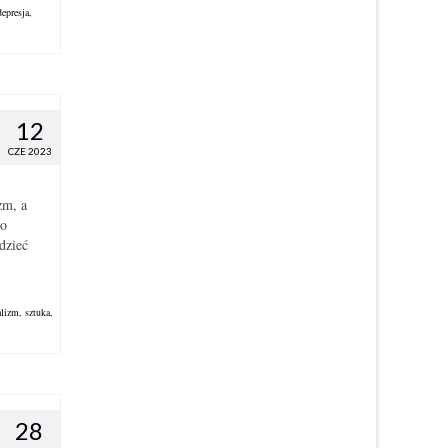
depresja
,
12
CZE 2023
zm, a
go
dzieć
alizm
,
sztuka
,
28