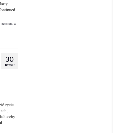
Marty
ontinued
,
mokulito
,
o
30
LIP 2023
ić życie
unch,
dać cechy
ed