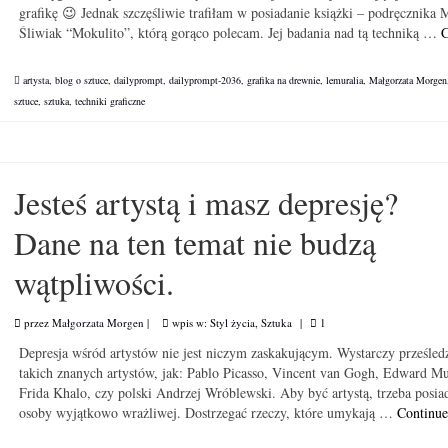
grafikę 😉 Jednak szczęśliwie trafiłam w posiadanie książki – podręcznika 
Śliwiak “Mokulito”, którą gorąco polecam. Jej badania nad tą techniką …
C
artysta
,
blog o sztuce
,
dailyprompt
,
dailyprompt-2036
,
grafika na drewnie
,
lemuralia
,
Małgorzata Morgen
sztuce
,
sztuka
,
techniki graficzne
Jesteś artystą i masz depresję?
Dane na ten temat nie budzą
wątpliwości.
przez
Małgorzata Morgen
|
wpis w:
Styl życia
,
Sztuka
|
1
Depresja wśród artystów nie jest niczym zaskakującym. Wystarczy prześledz
takich znanych artystów, jak: Pablo Picasso, Vincent van Gogh, Edward M
Frida Khalo, czy polski Andrzej Wróblewski. Aby być artystą, trzeba posia
osoby wyjątkowo wrażliwej. Dostrzegać rzeczy, które umykają …
Continu