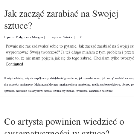
Jak zacząć zarabiać na Swojej
sztuce?
przez
Małgorzata Morgen
|
wpis w:
Sztuka
|
0
Pewnie nie raz zadawałeś sobie to pytanie. Jak zacząć zarabiać na Swojej sz
wypromować Swoją twórczość? Ja też długo miałam z tym problem i przer
mnie to, że nie mam pojęcia jak się do tego zabrać. Chciałam tylko tworz
Continued
artysta dzisiaj
,
artysta współczesny
,
działalność gosodarcza
,
jak sprzedać obraz
,
jak zacząć zarabiać na swoj
dla artystów
,
malarstwo
,
Małgorzata Morgen
,
markaosobista
,
marketing
,
media społecznościowe
,
obrazy
,
pr
sprzedaż
,
szkolenie dla artystów
,
sztuka
,
sztuka czy biznas
,
twórczość
,
zarabianie na sztuce
Co artysta powinien wiedzieć o
systematyczności w sztuce?