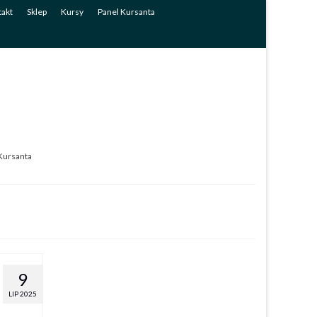
akt
Sklep
Kursy
Panel Kursanta
Kursanta
9
LIP 2025