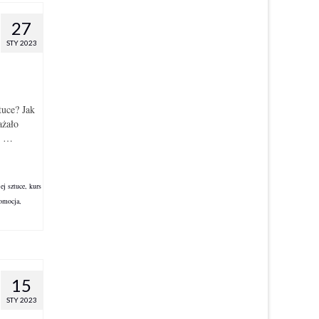
27
STY 2023
tuce? Jak
ażało
yć …
ej sztuce
,
kurs
omocja
,
15
STY 2023