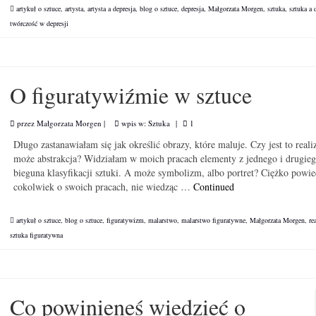
artykuł o sztuce
,
artysta
,
artysta a depresja
,
blog o sztuce
,
depresja
,
Małgorzata Morgen
,
sztuka
,
sztuka a 
twórczość w depresji
O figuratywiźmie w sztuce
przez
Małgorzata Morgen
|
wpis w:
Sztuka
|
1
Długo zastanawiałam się jak określić obrazy, które maluje. Czy jest to reali
może abstrakcja? Widziałam w moich pracach elementy z jednego i drugie
bieguna klasyfikacji sztuki. A może symbolizm, albo portret? Ciężko powie
cokolwiek o swoich pracach, nie wiedząc …
Continued
artykuł o sztuce
,
blog o sztuce
,
figuratywizm
,
malarstwo
,
malarstwo figuratywne
,
Małgorzata Morgen
,
re
sztuka figuratywna
Co powinieneś wiedzieć o