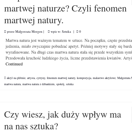
martwej naturze? Czyli fenomen
martwej natury.
przez
Małgorzata Morgen
|
wpis w:
Sztuka
|
0
Martwa natura jest ważnym tematem w sztuce. Na początku, częste przedst
jedzenia, miało zwyczajnie pobudzać apetyt. Później motywy stały się bardz
wyrafinowane. Na długi czas martwa natura stała się przede wszystkim sym
Przodowała kruchość ludzkiego życia, liczne przedstawienia kwiatów. Arty
Continued
akryl na płótnie
,
artysta
,
cytryny
,
fenomen martwej natury
,
kompozycja
,
malastwo akrylowe
,
Małgorzata
martwa natura
,
martwa natura z dzbankiem
,
spokój
,
sztuka
Czy wiesz, jak duży wpływ ma
na nas sztuka?