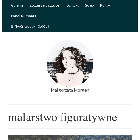
Galeria
Szczerze o sztuce
Kontakt
Sklep
Kursy
Panel Kursanta
Twój koszyk
-
0.00
zł
Małgorzata Morgen
malarstwo figuratywne