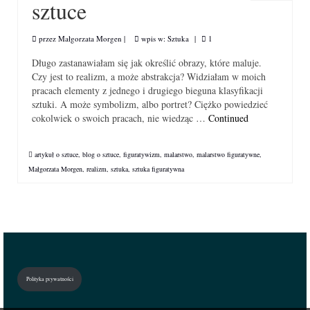
sztuce
przez
Małgorzata Morgen
|
wpis w:
Sztuka
|
1
Długo zastanawiałam się jak określić obrazy, które maluje.
Czy jest to realizm, a może abstrakcja? Widziałam w moich
pracach elementy z jednego i drugiego bieguna klasyfikacji
sztuki. A może symbolizm, albo portret? Ciężko powiedzieć
cokolwiek o swoich pracach, nie wiedząc …
Continued
artykuł o sztuce
,
blog o sztuce
,
figuratywizm
,
malarstwo
,
malarstwo figuratywne
,
Małgorzata Morgen
,
realizm
,
sztuka
,
sztuka figuratywna
Polityka prywatności