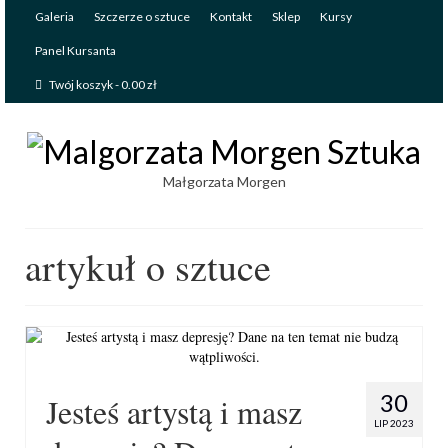
Galeria
Szczerze o sztuce
Kontakt
Sklep
Kursy
Panel Kursanta
Twój koszyk
-
0.00
zł
Małgorzata Morgen
artykuł o sztuce
30
Jesteś artystą i masz
LIP 2023