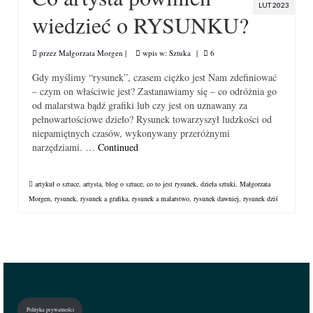
LUT 2023
wiedzieć o RYSUNKU?
przez
Małgorzata Morgen
|
wpis w:
Sztuka
|
6
Gdy myślimy “rysunek”, czasem ciężko jest Nam zdefiniować
– czym on właściwie jest? Zastanawiamy się – co odróżnia go
od malarstwa bądź grafiki lub czy jest on uznawany za
pełnowartościowe dzieło? Rysunek towarzyszył ludzkości od
niepamiętnych czasów, wykonywany przeróżnymi
narzędziami. …
Continued
artykuł o sztuce
,
artysta
,
blog o sztuce
,
co to jest rysunek
,
dzieła sztuki
,
Małgorzata
Morgen
,
rysunek
,
rysunek a grafika
,
rysunek a malarstwo
,
rysunek dawniej
,
rysunek dziś
Polityka prywatności