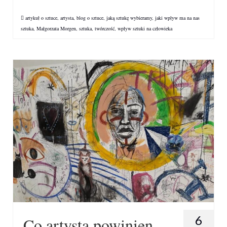
artykuł o sztuce
,
artysta
,
blog o sztuce
,
jaką sztukę wybieramy
,
jaki wpływ ma na nas
sztuka
,
Małgorzata Morgen
,
sztuka
,
twórczość
,
wpływ sztuki na człowieka
6
Co artysta powinien