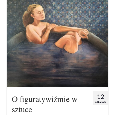
12
O figuratywiźmie w
CZE 2023
sztuce