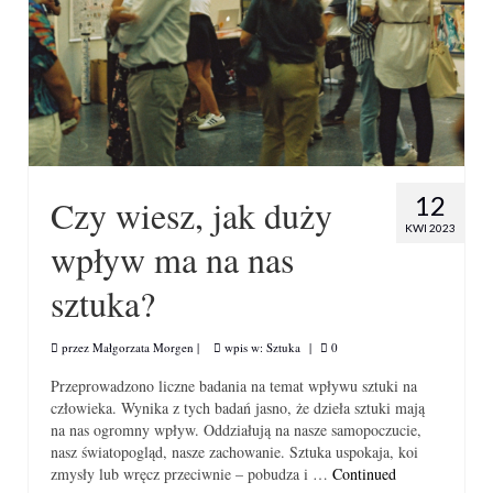
12
Czy wiesz, jak duży
KWI 2023
wpływ ma na nas
sztuka?
przez
Małgorzata Morgen
|
wpis w:
Sztuka
|
0
Przeprowadzono liczne badania na temat wpływu sztuki na
człowieka. Wynika z tych badań jasno, że dzieła sztuki mają
na nas ogromny wpływ. Oddziałują na nasze samopoczucie,
nasz światopogląd, nasze zachowanie. Sztuka uspokaja, koi
zmysły lub wręcz przeciwnie – pobudza i …
Continued