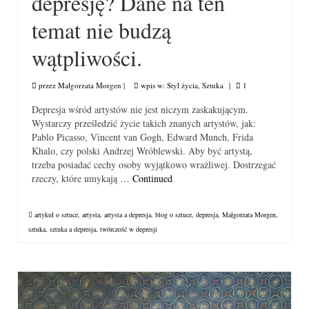
depresję? Dane na ten
temat nie budzą
wątpliwości.
przez
Małgorzata Morgen
|
wpis w:
Styl życia
,
Sztuka
|
1
Depresja wśród artystów nie jest niczym zaskakującym.
Wystarczy prześledzić życie takich znanych artystów, jak:
Pablo Picasso, Vincent van Gogh, Edward Munch, Frida
Khalo, czy polski Andrzej Wróblewski. Aby być artystą,
trzeba posiadać cechy osoby wyjątkowo wrażliwej. Dostrzegać
rzeczy, które umykają …
Continued
artykuł o sztuce
,
artysta
,
artysta a depresja
,
blog o sztuce
,
depresja
,
Małgorzata Morgen
,
sztuka
,
sztuka a depresja
,
twórczość w depresji