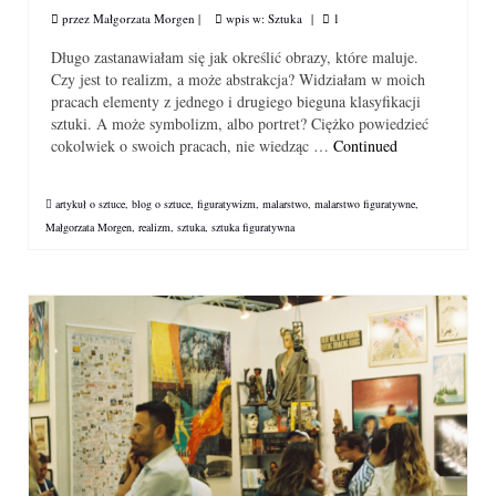
przez
Małgorzata Morgen
|
wpis w:
Sztuka
|
1
Długo zastanawiałam się jak określić obrazy, które maluje.
Czy jest to realizm, a może abstrakcja? Widziałam w moich
pracach elementy z jednego i drugiego bieguna klasyfikacji
sztuki. A może symbolizm, albo portret? Ciężko powiedzieć
cokolwiek o swoich pracach, nie wiedząc …
Continued
artykuł o sztuce
,
blog o sztuce
,
figuratywizm
,
malarstwo
,
malarstwo figuratywne
,
Małgorzata Morgen
,
realizm
,
sztuka
,
sztuka figuratywna