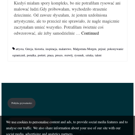
Kiedyś miałam spory kompleks, bo nie potrafiłam rysować ani
malować ludzi.Gdy próbowałam, wychodziło strasznie
dziecinnie. Od zawsze słyszałam, że jestem uzdolniona
artystycznie, ale to przecież nie sprawiało, że nagle magicznie
zaczynałam umieć wszystko. Potrafiłam świetnie coś
odwzorować, ale żeby samodzielnie …
Continued
artysta
,
Grecja
,
historia
,
inspiracja
,
malarstwo
,
Małgorzata Morgen
,
pejzaż
,
pokonywanie
ograniczeń
,
porażka
,
portret
,
praca
,
proces
,
rozwój
,
rysunek
,
sztuka
,
talent
Polityka prywatności
We use cookies to personalise content and ads, to provide social media features and to
Regulamin sklepu i świadczenia usług
analyse our traffic. We also share information about your use of our site with our
social media, advertising and analytics partners.
View more