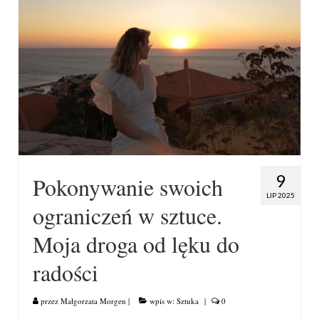
9
Pokonywanie swoich
LIP 2025
ograniczeń w sztuce.
Moja droga od lęku do
radości
przez
Małgorzata Morgen
|
wpis w:
Sztuka
|
0