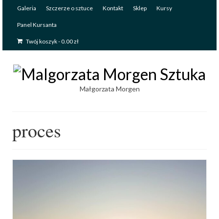
Galeria
Szczerze o sztuce
Kontakt
Sklep
Kursy
Panel Kursanta
Twój koszyk
-
0.00
zł
Małgorzata Morgen
proces