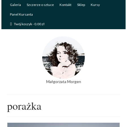
Galeria
Szczerze o sztuce
Kontakt
Sklep
Kursy
Panel Kursanta
Twój koszyk
-
0.00
zł
Małgorzata Morgen
porażka