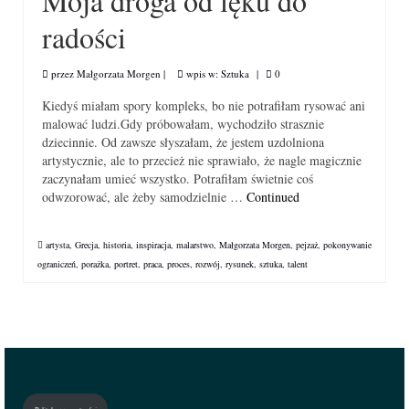
Moja droga od lęku do
radości
przez
Małgorzata Morgen
|
wpis w:
Sztuka
|
0
Kiedyś miałam spory kompleks, bo nie potrafiłam rysować ani
malować ludzi.Gdy próbowałam, wychodziło strasznie
dziecinnie. Od zawsze słyszałam, że jestem uzdolniona
artystycznie, ale to przecież nie sprawiało, że nagle magicznie
zaczynałam umieć wszystko. Potrafiłam świetnie coś
odwzorować, ale żeby samodzielnie …
Continued
artysta
,
Grecja
,
historia
,
inspiracja
,
malarstwo
,
Małgorzata Morgen
,
pejzaż
,
pokonywanie
ograniczeń
,
porażka
,
portret
,
praca
,
proces
,
rozwój
,
rysunek
,
sztuka
,
talent