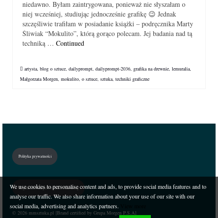
niedawno. Byłam zaintrygowana, ponieważ nie słyszałam o
niej wcześniej, studiując jednocześnie grafikę 😉 Jednak
szczęśliwie trafiłam w posiadanie książki – podręcznika Marty
Śliwiak “Mokulito”, którą gorąco polecam. Jej badania nad tą
techniką …
Continued
artysta
,
blog o sztuce
,
dailyprompt
,
dailyprompt-2036
,
grafika na drewnie
,
lemuralia
,
Małgorzata Morgen
,
mokulito
,
o sztuce
,
sztuka
,
techniki graficzne
Polityka prywatności
We use cookies to personalise content and ads, to provide social media features and to
Regulamin sklepu i świadczenia usług
analyse our traffic. We also share information about your use of our site with our
social media, advertising and analytics partners.
View more
© 2026 mmsztuka.pl [Brand certified by Grupa Morgen P.S.A]