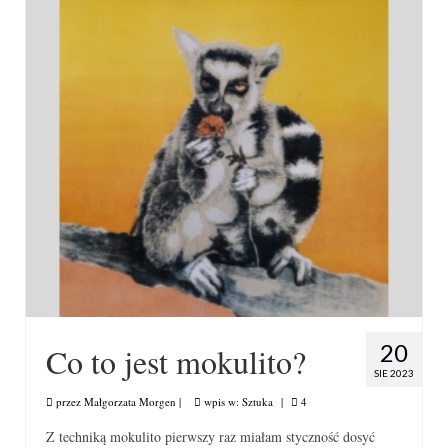
20
Co to jest mokulito?
SIE 2023
przez
Małgorzata Morgen
|
wpis w:
Sztuka
|
4
Z techniką mokulito pierwszy raz miałam styczność dosyć