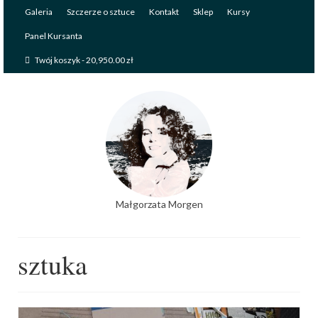
Galeria
Szczerze o sztuce
Kontakt
Sklep
Kursy
Panel Kursanta
Twój koszyk
-
20,950.00
zł
Małgorzata Morgen
sztuka