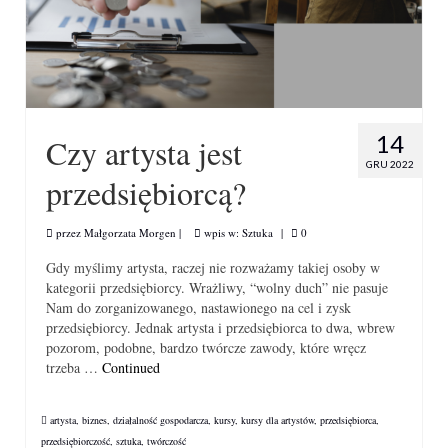
14
Czy artysta jest
GRU 2022
przedsiębiorcą?
przez
Małgorzata Morgen
|
wpis w:
Sztuka
|
0
Gdy myślimy artysta, raczej nie rozważamy takiej osoby w
kategorii przedsiębiorcy. Wrażliwy, “wolny duch” nie pasuje
Nam do zorganizowanego, nastawionego na cel i zysk
przedsiębiorcy. Jednak artysta i przedsiębiorca to dwa, wbrew
pozorom, podobne, bardzo twórcze zawody, które wręcz
trzeba …
Continued
artysta
,
biznes
,
działalność gospodarcza
,
kursy
,
kursy dla artystów
,
przedsiębiorca
,
przedsiębiorczość
,
sztuka
,
twórczość