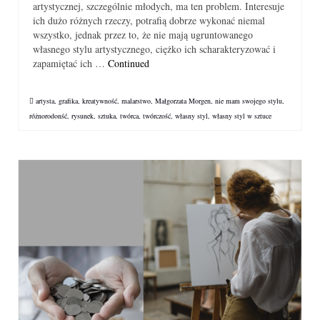
artystycznej, szczególnie młodych, ma ten problem. Interesuje
ich dużo różnych rzeczy, potrafią dobrze wykonać niemal
wszystko, jednak przez to, że nie mają ugruntowanego
własnego stylu artystycznego, ciężko ich scharakteryzować i
zapamiętać ich …
Continued
artysta
,
grafika
,
kreatywność
,
malarstwo
,
Małgorzata Morgen
,
nie mam swojego stylu
,
różnorodonść
,
rysunek
,
sztuka
,
twórca
,
twórczość
,
własny styl
,
własny styl w sztuce