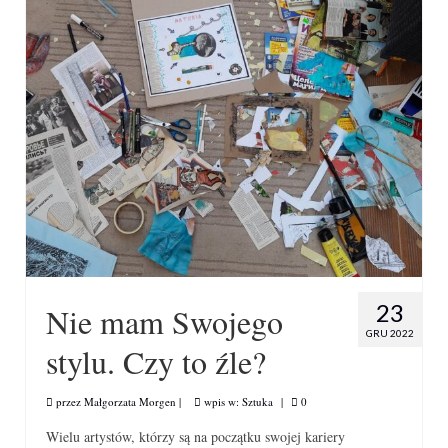
23
Nie mam Swojego
GRU 2022
stylu. Czy to źle?
przez
Małgorzata Morgen
|
wpis w:
Sztuka
|
0
Wielu artystów, którzy są na początku swojej kariery