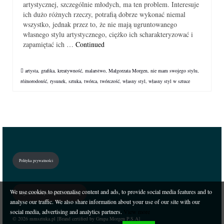
artystycznej, szczególnie młodych, ma ten problem. Interesuje
ich dużo różnych rzeczy, potrafią dobrze wykonać niemal
wszystko, jednak przez to, że nie mają ugruntowanego
własnego stylu artystycznego, ciężko ich scharakteryzować i
zapamiętać ich …
Continued
artysta
,
grafika
,
kreatywność
,
malarstwo
,
Małgorzata Morgen
,
nie mam swojego stylu
,
różnorodonść
,
rysunek
,
sztuka
,
twórca
,
twórczość
,
własny styl
,
własny styl w sztuce
Polityka prywatności
We use cookies to personalise content and ads, to provide social media features and to
Regulamin sklepu i świadczenia usług
analyse our traffic. We also share information about your use of our site with our
social media, advertising and analytics partners.
View more
© 2026 mmsztuka.pl [Brand certified by Grupa Morgen P.S.A]