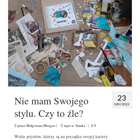
23
Nie mam Swojego
GRU 2022
stylu. Czy to źle?
przez
Małgorzata Morgen
|
wpis w:
Sztuka
|
0
Wielu artystów, którzy są na początku swojej kariery