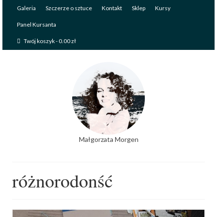
Galeria
Szczerze o sztuce
Kontakt
Sklep
Kursy
Panel Kursanta
Twój koszyk
-
0.00
zł
Małgorzata Morgen
różnorodonść