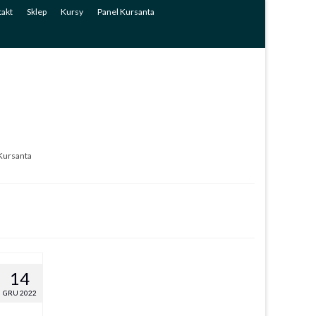
akt
Sklep
Kursy
Panel Kursanta
Kursanta
14
GRU 2022