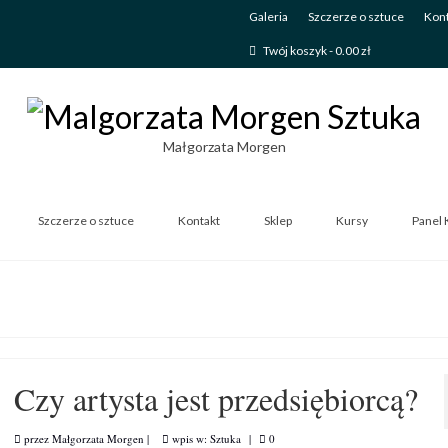
Galeria
Szczerze o sztuce
Kont
Twój koszyk
-
0.00
zł
Małgorzata Morgen
Szczerze o sztuce
Kontakt
Sklep
Kursy
Panel 
Czy artysta jest przedsiębiorcą?
przez
Małgorzata Morgen
|
wpis w:
Sztuka
|
0