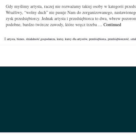
Gdy myślimy artysta, raczej nie rozważamy takiej osoby w kategorii przeds
Wrażliwy, “wolny duch” nie pasuje Nam do zorganizowanego, nastawionego
zysk przedsiębiorcy. Jednak artysta i przedsiębiorca to dwa, wbrew pozoro
podobne, bardzo twórcze zawody, które wręcz trzeba …
Continued
artysta
,
biznes
,
działalność gospodarcza
,
kursy
,
kursy dla artystów
,
przedsiębiorca
,
przedsiębiorczość
,
sztu