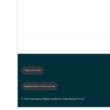
Polityka prywatności
Regulamin sklepu i świadczenia usług
© 2026 mmsztuka.pl [Brand certified by Grupa Morgen P.S.A]