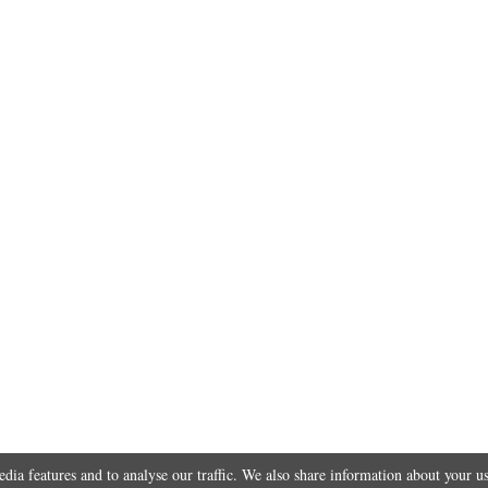
 of numbers and letters, contain at least 1 capital letter
dres email.
Zamknij
dia features and to analyse our traffic. We also share information about your us