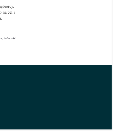
iębiorcy.
 na cel i
m,
ka
,
twórczość