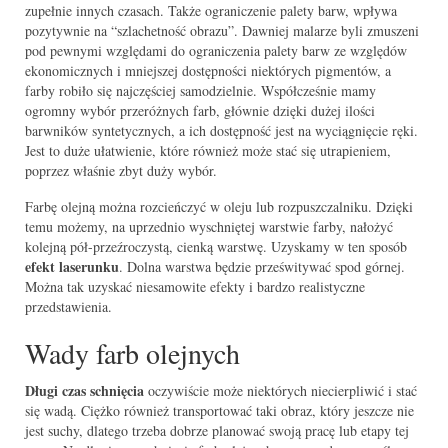
zupełnie innych czasach. Także ograniczenie palety barw, wpływa
pozytywnie na “szlachetność obrazu”. Dawniej malarze byli zmuszeni
pod pewnymi względami do ograniczenia palety barw ze względów
ekonomicznych i mniejszej dostępności niektórych pigmentów, a
farby robiło się najczęściej samodzielnie. Współcześnie mamy
ogromny wybór przeróżnych farb, głównie dzięki dużej ilości
barwników syntetycznych, a ich dostępność jest na wyciągnięcie ręki.
Jest to duże ułatwienie, które również może stać się utrapieniem,
poprzez właśnie zbyt duży wybór.
Farbę olejną można rozcieńczyć w oleju lub rozpuszczalniku. Dzięki
temu możemy, na uprzednio wyschniętej warstwie farby, nałożyć
kolejną pół-przeźroczystą, cienką warstwę. Uzyskamy w ten sposób
efekt laserunku
. Dolna warstwa będzie prześwitywać spod górnej.
Można tak uzyskać niesamowite efekty i bardzo realistyczne
przedstawienia.
Wady farb olejnych
Długi czas schnięcia
oczywiście może niektórych niecierpliwić i stać
się wadą. Ciężko również transportować taki obraz, który jeszcze nie
jest suchy, dlatego trzeba dobrze planować swoją pracę lub etapy tej