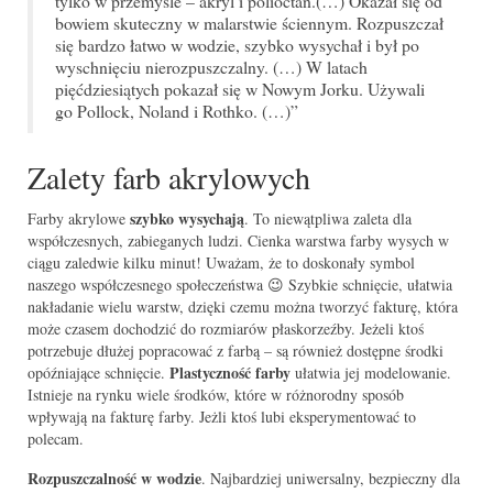
tylko w przemyśle – akryl i polioctan.(…) Okazał się od
bowiem skuteczny w malarstwie ściennym. Rozpuszczał
się bardzo łatwo w wodzie, szybko wysychał i był po
wyschnięciu nierozpuszczalny. (…) W latach
pięćdziesiątych pokazał się w Nowym Jorku. Używali
go Pollock, Noland i Rothko. (…)”
Zalety farb akrylowych
szybko wysychają
Farby akrylowe
. To niewątpliwa zaleta dla
współczesnych, zabieganych ludzi. Cienka warstwa farby wysych w
ciągu zaledwie kilku minut! Uważam, że to doskonały symbol
naszego współczesnego społeczeństwa 😉 Szybkie schnięcie, ułatwia
nakładanie wielu warstw, dzięki czemu można tworzyć fakturę, która
może czasem dochodzić do rozmiarów płaskorzeźby. Jeżeli ktoś
potrzebuje dłużej popracować z farbą – są również dostępne środki
Plastyczność farby
opóźniające schnięcie.
ułatwia jej modelowanie.
Istnieje na rynku wiele środków, które w różnorodny sposób
wpływają na fakturę farby. Jeżli ktoś lubi eksperymentować to
polecam.
Rozpuszczalność w wodzie
. Najbardziej uniwersalny, bezpieczny dla