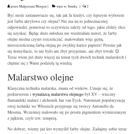
przez
Małgorzata Morgen
|
wpis w:
Sztuka
|
2
Być może zastanawiacie się, tak jak Ja kiedyś, czy lepszym wyborem
jest farba akrylowa czy olejna? Nie ma na to jednoznacznej
odpowiedzi, ponieważ to oczywiście zależy od tego, jakie efekty chce
się uzyskać. Będąc dużo młodsza nie wiedziałam nawet, że farby
olejne można czymś rozcieńczać, malowałam więc gęstą,
nierozcieńczoną farbą olejną po zwykłej kartce papieru! Pewnie jak
się domyślacie, to nie było ani zbyt przyjemne, ani zbyt trwałe 😉
Teraz wiem już dużo więcej na temat tych dwóch technik malarskich i
chętnie się z Wami podzielę tą wiedzą.
Malarstwo olejne
Klasyczna technika malarska, znana od wieków. Uznaje się, że
prekursorem i
wynalazcą
malarstwa
olejnego
był XV – wieczny
flamandzki malarz i alchemik Jan van Eyck. Natomiast popularyzację
owej techniki we Włoszech przypisuje się twórcy Antonello da
Messina. Wcześniej malowało się po prostu pigmentem wymieszanym
z jajkiem, czyli tzw. temperą.
No dobrze, wiemy już kto wymyślił farby olejne. Zadajmy sobie teraz