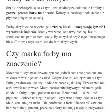
Szybkie schnięcie
, a co za tym idzie trudniejsze dokonanie korekty i
gorsze łączenie barw na obrazie
. Kolory są bardziej obok siebie niż
płynnie połączone ze sobą.
“tracą blask”, tracą swoją żywość i
Farby akrylowe po wyschnięciu
wyrazistość kolorów
. Mamy wrażenie, że barwy bledną. Jest to
spodowodane parowaniem wody. By odzyskać część tego “utraconego
blasku” można użyć werniksu do farb akrylowych.
Czy marka farby ma
znaczenie?
Może się to wydawać dziwne pytanie, jednak sama się przekonałam,
że czasem warto je sobie zadać. Oczywiście im silniejsze marka tym
farba jest droższa, ale czy to idzie w parze z jakością? Przeważnie tak,
aczkolwiek nie zawsze. Moim bardzo subiektywnym zdaniem, jeśli
chodzi o farby olejne, polecam markę “Rembrandt” – duża ilość
pigmentu, dobrze utartego z olejem, wyraziste kolory. Ale co za tym
idzie, cena nie jest niska. Dla porównania farba “Renesans” zawiera
bardzo mało pigmentu, przez co kolory nie mają takiej intensywności