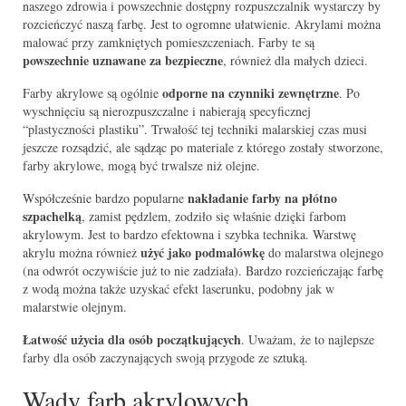
naszego zdrowia i powszechnie dostępny rozpuszczalnik wystarczy by
rozcieńczyć naszą farbę. Jest to ogromne ułatwienie. Akrylami można
malować przy zamkniętych pomieszczeniach. Farby te są
powszechnie uznawane za bezpieczne
, również dla małych dzieci.
odporne na czynniki zewnętrzne
Farby akrylowe są ogólnie
. Po
wyschnięciu są nierozpuszczalne i nabierają specyficznej
“plastyczności plastiku”. Trwałość tej techniki malarskiej czas musi
jeszcze rozsądzić, ale sądząc po materiale z którego zostały stworzone,
farby akrylowe, mogą być trwalsze niż olejne.
nakładanie farby na płótno
Współcześnie bardzo popularne
szpachelką
, zamist pędzlem, zodziło się właśnie dzięki farbom
akrylowym. Jest to bardzo efektowna i szybka technika. Warstwę
użyć jako podmalówkę
akrylu można również
do malarstwa olejnego
(na odwrót oczywiście już to nie zadziała). Bardzo rozcieńczając farbę
z wodą można także uzyskać efekt laserunku, podobny jak w
malarstwie olejnym.
Łatwość użycia dla osób początkujących
. Uważam, że to najlepsze
farby dla osób zaczynających swoją przygode ze sztuką.
Wady farb akrylowych