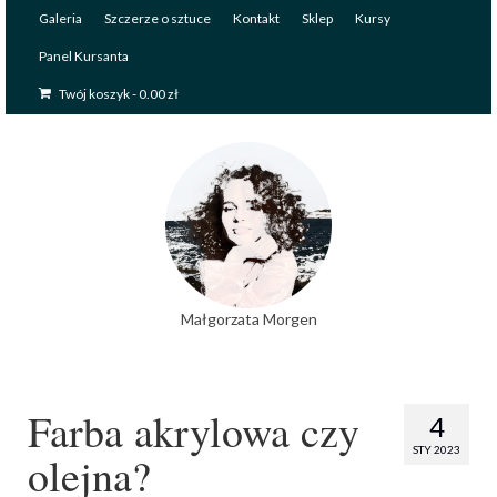
Galeria
Szczerze o sztuce
Kontakt
Sklep
Kursy
Panel Kursanta
Twój koszyk
-
0.00
zł
Małgorzata Morgen
Farba akrylowa czy
4
STY 2023
olejna?