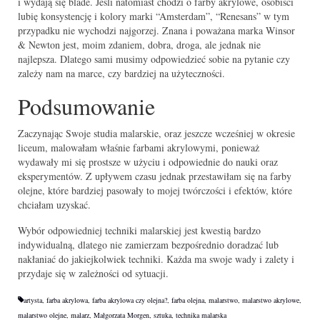
i wydają się blade. Jeśli natomiast chodzi o farby akrylowe, osobiści
lubię konsystencję i kolory marki “Amsterdam”, “Renesans” w tym
przypadku nie wychodzi najgorzej. Znana i poważana marka Winsor
& Newton jest, moim zdaniem, dobra, droga, ale jednak nie
najlepsza. Dlatego sami musimy odpowiedzieć sobie na pytanie czy
zależy nam na marce, czy bardziej na użyteczności.
Podsumowanie
Zaczynając Swoje studia malarskie, oraz jeszcze wcześniej w okresie
liceum, malowałam właśnie farbami akrylowymi, ponieważ
wydawały mi się prostsze w użyciu i odpowiednie do nauki oraz
eksperymentów. Z upływem czasu jednak przestawiłam się na farby
olejne, które bardziej pasowały to mojej twórczości i efektów, które
chciałam uzyskać.
Wybór odpowiedniej techniki malarskiej jest kwestią bardzo
indywidualną, dlatego nie zamierzam bezpośrednio doradzać lub
nakłaniać do jakiejkolwiek techniki. Każda ma swoje wady i zalety i
przydaje się w zależności od sytuacji.
artysta
,
farba akrylowa
,
farba akrylowa czy olejna?
,
farba olejna
,
malarstwo
,
malarstwo akrylowe
,
malarstwo olejne
,
malarz
,
Małgorzata Morgen
,
sztuka
,
technika malarska