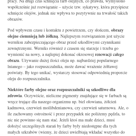
pracy. Na długi czas schnięcia farb olejnych, co prawda, wymyślono
współcześnie już rozwiązanie – użycie tzw. sykatywy, która przyśpiesz
schnięcie olejów, jednak nie wpływa to pozytywnie na trwałość takich
obrazów.
obrazy
Pod wpływem czasu i kontaktu z powietrzem, czy słońcem,
olejne ciemnieją lub żółkną
. Najlepszym rozwiązaniem jest użycie
werniksu zabezpieczającego obraz przed szkodliwymi czynnikami
zewnętrznymi. Werniks również z czasem się starzeje i trzeba go
wymienić na nowy, a najlepiej dokonać okresowej
renowacji całego
obrazu
. Używanie dużej ilości oleju np. najbardziej popularnego
lnianego – jako rozpuszczalnika, może dawać wrażenie żółtawej
poświaty. By tego unikać, wystarczy stosować odpowiednią proporcie
oleju do rozpuszczalnika.
Niektóre farby olejne oraz rozpuszczalniki są szkodliwe dla
zdrowia
. Oczywiście, nieliczne pigmenty znajdujące się w farbach są
wręcz trujące dla naszego organizmu np. biel ołowiana, żółcień
kadmowa, czerwień moilibdenianowa, czy czerwień saturnowa. Ale, o
ile zachowamy ostrożność i przez przypadek nie poliżemy pędzla, to
nic nie powinno się nam stać. Jeżeli ktoś ma małe dzieci, musi
dołożyć szczególnych starań by farby były niedostępne dla tych
małych szkrabów (wiemy, że dzieci uwielbiają wkładać wszystko do