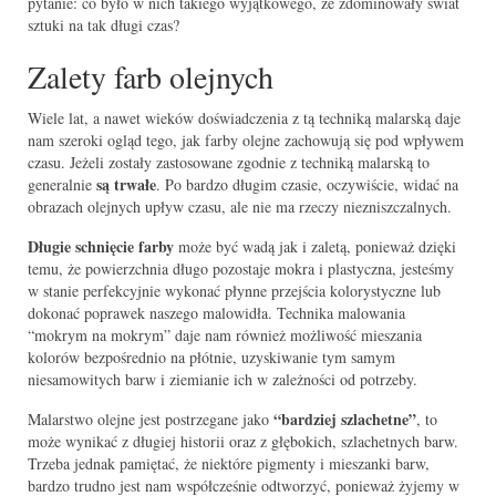
pytanie: co było w nich takiego wyjątkowego, że zdominowały świat
sztuki na tak długi czas?
Zalety farb olejnych
Wiele lat, a nawet wieków doświadczenia z tą techniką malarską daje
nam szeroki ogląd tego, jak farby olejne zachowują się pod wpływem
czasu. Jeżeli zostały zastosowane zgodnie z techniką malarską to
są trwałe
generalnie
. Po bardzo długim czasie, oczywiście, widać na
obrazach olejnych upływ czasu, ale nie ma rzeczy niezniszczalnych.
Długie schnięcie farby
może być wadą jak i zaletą, ponieważ dzięki
temu, że powierzchnia długo pozostaje mokra i plastyczna, jesteśmy
w stanie perfekcyjnie wykonać płynne przejścia kolorystyczne lub
dokonać poprawek naszego malowidła. Technika malowania
“mokrym na mokrym” daje nam również możliwość mieszania
kolorów bezpośrednio na płótnie, uzyskiwanie tym samym
niesamowitych barw i ziemianie ich w zależności od potrzeby.
“bardziej szlachetne”
Malarstwo olejne jest postrzegane jako
, to
może wynikać z długiej historii oraz z głębokich, szlachetnych barw.
Trzeba jednak pamiętać, że niektóre pigmenty i mieszanki barw,
bardzo trudno jest nam współcześnie odtworzyć, ponieważ żyjemy w