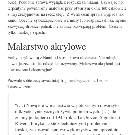
buzi). Podobnie sprawa wygląda z rozpuszczalnikami. Używając np.
terpentyny powinniśmy malować przy otwartym oknie lub całkowicie
z niej zrezygnować na rzecz oleju. Z werniksem sprawa wygląda tak
samo. Obecnie są bezzapachowe werniksy lub rozpuszczalniki, są one
zazwyczaj droższe, jednak nie zawsze rozwiązują problem. Czasem
tylko maskują zapach.
Malarstwo akrylowe
Farby akrylowe są z Nami od stosunkowo niedawna. Nie minęło
nawet jeszcze sto lat odkąd ich używamy. Malarstwo akrylami jest
nowoczesne i ekspresyjne!
Pozwolę sobie zacytować tutaj fragment wywiadu z Leonem
Tarasewiczem:
“(…) Nową erę w malarstwie współczesnym otworzyło
odkrycie syntetycznych żywic polimerowych. (…) ale
znamy je dopiero od 1945 roku. To Orozco, Signeiros i
Riwera, borykając się z technicznymi problemami
fresku, zastosowali spoiwo wykorzystywane uprzednio