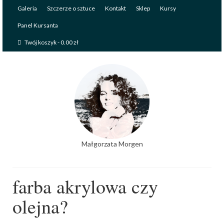
Galeria
Szczerze o sztuce
Kontakt
Sklep
Kursy
Panel Kursanta
Twój koszyk
-
0.00
zł
Małgorzata Morgen
farba akrylowa czy
olejna?