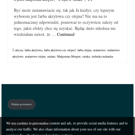
Być może zastanawiacie się, tak jak Ja kiedyś, czy lepszym
wyborem jest farba akrylowa czy olejna? Nie ma na to
jednoznacznej odpowiedzi, ponieważ to oczywiście zależy od
tego, jakie efekty chce się uzyskać. Będąc dużo młodsza nie
wiedziałam nawet, że …
Continued
artysta
,
farba akrylowa
,
farba akrylowa czy olejna?
,
farba olejna
,
malarstwo
,
malarstwo
akrylowe
,
malarstwo olejne
,
malarz
,
Małgorzata Morgen
,
sztuka
,
technika malarska
Polityka prywatności
We use cookies to personalise content and ads, to provide social media features and to
Regulamin sklepu i świadczenia usług
analyse our traffic. We also share information about your use of our site with our