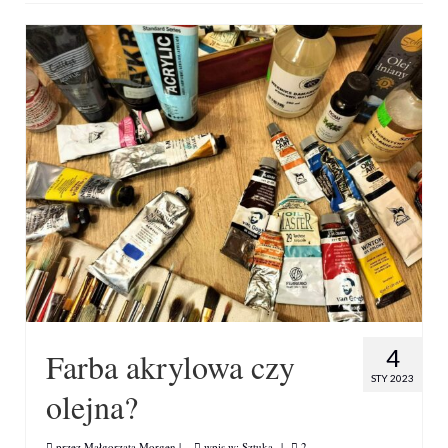
4
Farba akrylowa czy
STY 2023
olejna?
przez
Małgorzata Morgen
|
wpis w:
Sztuka
|
2