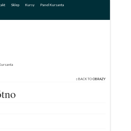
akt
Sklep
Kursy
Panel Kursanta
Kursanta
BACK TO
OBRAZY
ótno