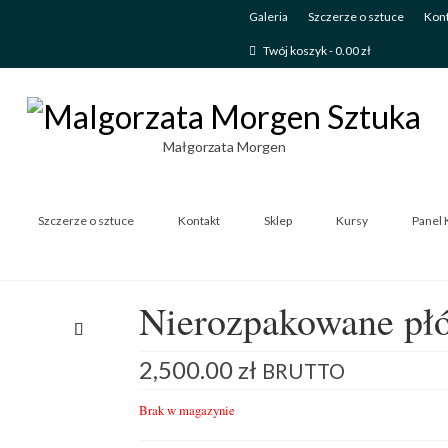
Galeria
Szczerze o sztuce
Kont
Twój koszyk
-
0.00
zł
Małgorzata Morgen
Szczerze o sztuce
Kontakt
Sklep
Kursy
Panel 
Nierozpakowane pł
2,500.00
zł
BRUTTO
Brak w magazynie