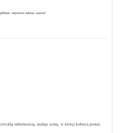
 płótnie
,
satynowa suknia
,
szarość
zwykłą subtelnością, maluje scenę, w której kobieca postać,