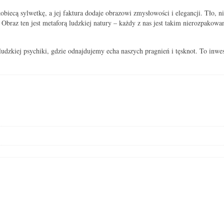
obiecą sylwetkę, a jej faktura dodaje obrazowi zmysłowości i elegancji. Tło, n
 Obraz ten jest metaforą ludzkiej natury – każdy z nas jest takim nierozpakow
udzkiej psychiki, gdzie odnajdujemy echa naszych pragnień i tęsknot. To inwest