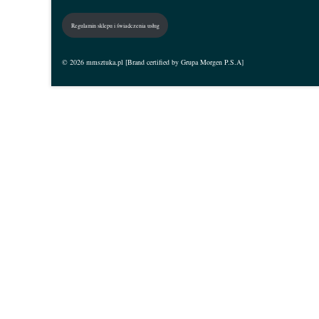
Regulamin sklepu i świadczenia usług
© 2026 mmsztuka.pl [Brand certified by Grupa Morgen P.S.A]
Zaloguj się
The password must have a minimum of 8 characters
I want to sign up as instructor
Zapamiętaj mnie
Zaloguj się
Zarejestruj się