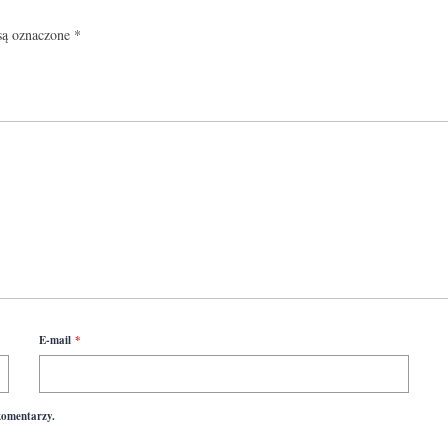
są oznaczone
*
E-mail
*
komentarzy.