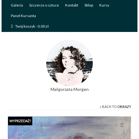
Galeria
Szczerze o sztuce
Kontakt
Sklep
Kursy
Panel Kursanta
Twój koszyk
-
0.00
zł
Małgorzata Morgen
BACK TO
OBRAZY
WYPRZEDAŻ!