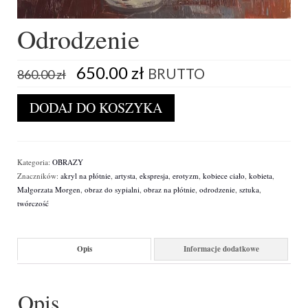
Odrodzenie
Pierwotna
Aktualna
650.00
zł
BRUTTO
860.00
zł
cena
cena
wynosiła:
wynosi:
ilość
DODAJ DO KOSZYKA
860.00 zł.
650.00 zł.
Odrodzenie
Kategoria:
OBRAZY
Znaczników:
akryl na płótnie
,
artysta
,
ekspresja
,
erotyzm
,
kobiece ciało
,
kobieta
,
Małgorzata Morgen
,
obraz do sypialni
,
obraz na płótnie
,
odrodzenie
,
sztuka
,
twórczość
Opis
Informacje dodatkowe
Opis