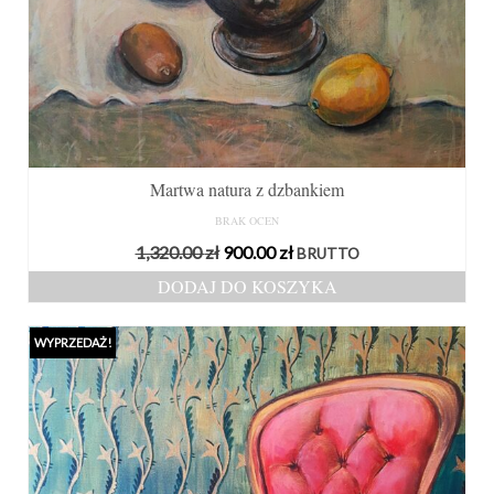
Martwa natura z dzbankiem
BRAK OCEN
Pierwotna
Aktualna
1,320.00
zł
900.00
zł
BRUTTO
cena
cena
DODAJ DO KOSZYKA
wynosiła:
wynosi:
1,320.00 zł.
900.00 zł.
WYPRZEDAŻ!