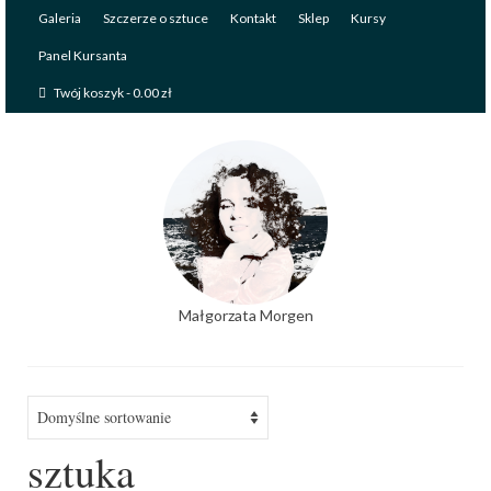
Galeria
Szczerze o sztuce
Kontakt
Sklep
Kursy
Panel Kursanta
Twój koszyk
-
0.00
zł
Małgorzata Morgen
sztuka