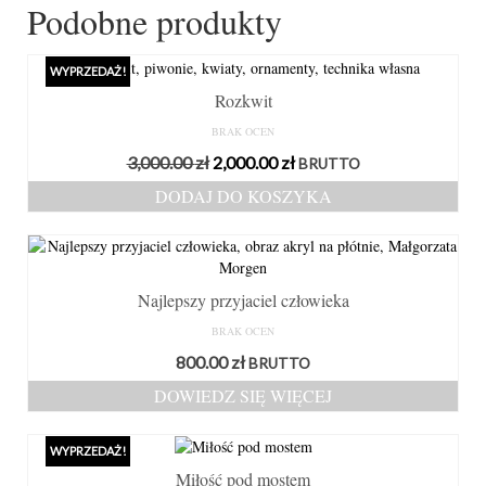
Podobne produkty
WYPRZEDAŻ!
Rozkwit
BRAK OCEN
Pierwotna
Aktualna
3,000.00
zł
2,000.00
zł
BRUTTO
cena
cena
DODAJ DO KOSZYKA
wynosiła:
wynosi:
3,000.00 zł.
2,000.00 zł.
Najlepszy przyjaciel człowieka
BRAK OCEN
800.00
zł
BRUTTO
DOWIEDZ SIĘ WIĘCEJ
WYPRZEDAŻ!
Miłość pod mostem