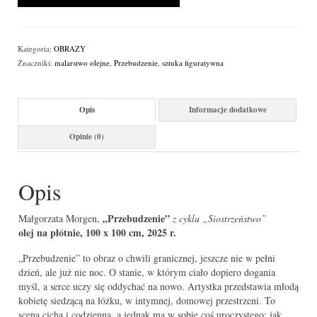
Kategoria:
OBRAZY
Znaczniki:
malarstwo olejne
,
Przebudzenie
,
sztuka figuratywna
Opis
Informacje dodatkowe
Opinie (0)
Opis
„Przebudzenie”
Małgorzata Morgen,
z cyklu „Siostrzeństwo”
olej na płótnie, 100 x 100 cm, 2025 r.
„Przebudzenie” to obraz o chwili granicznej, jeszcze nie w pełni
dzień, ale już nie noc. O stanie, w którym ciało dopiero dogania
myśl, a serce uczy się oddychać na nowo. Artystka przedstawia młodą
kobietę siedzącą na łóżku, w intymnej, domowej przestrzeni. To
scena cicha i codzienna, a jednak ma w sobie coś uroczystego: jak