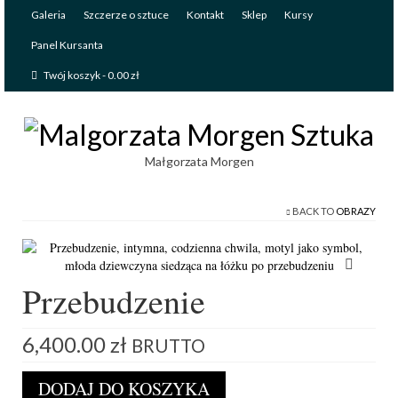
Galeria
Szczerze o sztuce
Kontakt
Sklep
Kursy
Panel Kursanta
Twój koszyk
-
0.00
zł
Małgorzata Morgen
BACK TO
OBRAZY
Przebudzenie
6,400.00
zł
BRUTTO
ilość
DODAJ DO KOSZYKA
Przebudzenie