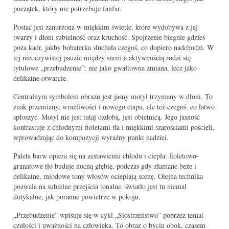
początek, który nie potrzebuje fanfar.
Postać jest zanurzona w miękkim świetle, które wydobywa z jej
twarzy i dłoni subtelność oraz kruchość. Spojrzenie biegnie gdzieś
poza kadr, jakby bohaterka słuchała czegoś, co dopiero nadchodzi. W
tej nieoczywistej pauzie między snem a aktywnością rodzi się
tytułowe „przebudzenie”: nie jako gwałtowna zmiana, lecz jako
delikatne otwarcie.
Centralnym symbolem obrazu jest jasny motyl trzymany w dłoni. To
znak przemiany, wrażliwości i nowego etapu, ale też czegoś, co łatwo
spłoszyć. Motyl nie jest tutaj ozdobą, jest obietnicą. Jego jasność
kontrastuje z chłodnymi fioletami tła i miękkimi szarościami pościeli,
wprowadzając do kompozycji wyraźny punkt nadziei.
Paleta barw opiera się na zestawieniu chłodu i ciepła: fioletowo-
granatowe tło buduje nocną głębię, podczas gdy złamane beże i
delikatne, miodowe tony włosów ocieplają scenę. Olejna technika
pozwala na subtelne przejścia tonalne, światło jest tu niemal
dotykalne, jak poranne powietrze w pokoju.
„Przebudzenie” wpisuje się w cykl „Siostrzeństwo” poprzez temat
czułości i uważności na człowieka. To obraz o byciu obok, czasem