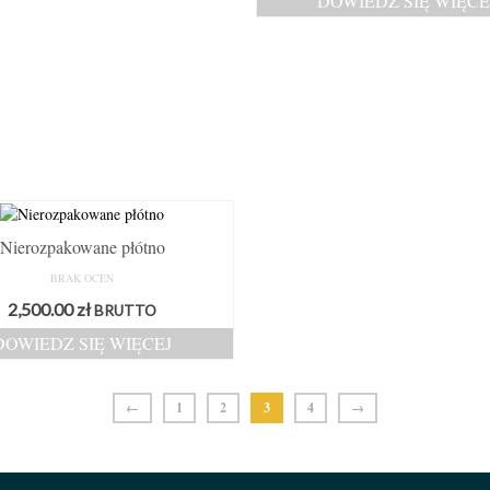
DOWIEDZ SIĘ WIĘCE
Nierozpakowane płótno
BRAK OCEN
2,500.00
zł
BRUTTO
DOWIEDZ SIĘ WIĘCEJ
←
1
2
3
4
→