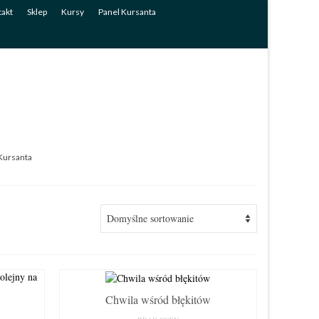
akt
Sklep
Kursy
Panel Kursanta
Kursanta
Chwila wśród błękitów