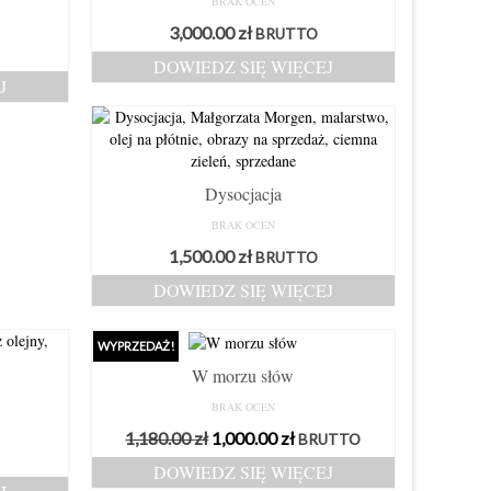
BRAK OCEN
3,000.00
zł
BRUTTO
DOWIEDZ SIĘ WIĘCEJ
J
Dysocjacja
BRAK OCEN
1,500.00
zł
BRUTTO
DOWIEDZ SIĘ WIĘCEJ
WYPRZEDAŻ!
W morzu słów
BRAK OCEN
Pierwotna
Aktualna
1,180.00
zł
1,000.00
zł
BRUTTO
cena
cena
DOWIEDZ SIĘ WIĘCEJ
wynosiła:
wynosi: