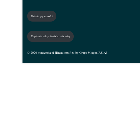
Polityka prywatności
Regulamin sklepu i świadczenia usług
© 2026 mmsztuka.pl [Brand certified by Grupa Morgen P.S.A]
Zaloguj się
The password must have a minimum of 8 characters
I want to sign up as instructor