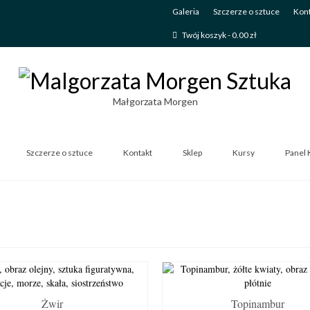
Galeria
Szczerze o sztuce
Kont
Twój koszyk
-
0.00
zł
Małgorzata Morgen
Szczerze o sztuce
Kontakt
Sklep
Kursy
Panel 
Żwir
Topinambur