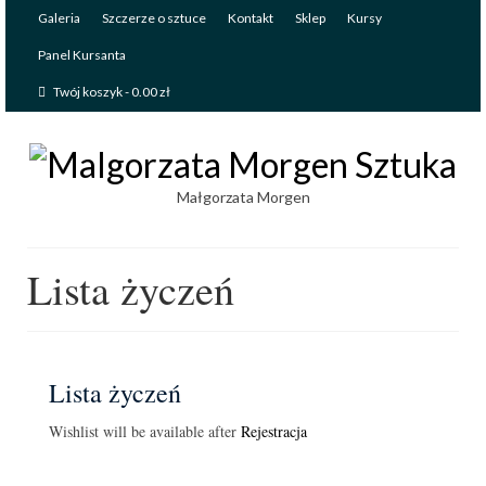
Galeria
Szczerze o sztuce
Kontakt
Sklep
Kursy
Panel Kursanta
Twój koszyk
-
0.00
zł
Małgorzata Morgen
Lista życzeń
Lista życzeń
Wishlist will be available after
Rejestracja