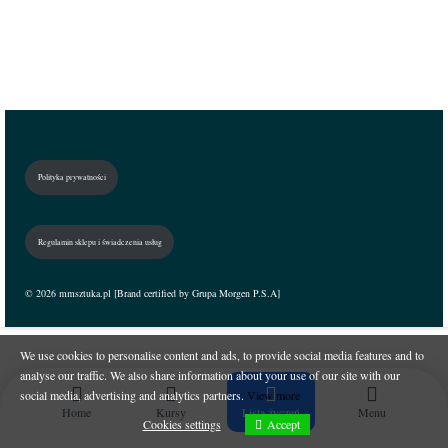
Polityka prywatności
Regulamin sklepu i świadczenia usług
© 2026 mmsztuka.pl [Brand certified by Grupa Morgen P.S.A]
We use cookies to personalise content and ads, to provide social media features and to
analyse our traffic. We also share information about your use of our site with our
social media, advertising and analytics partners.
View more
Home
Kursy
Lista życzeń
Menu
Accept
Cookies settings
Cookies settings