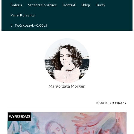
Galeria
Szczerze o sztuce
Kontakt
Sklep
Kursy
Panel Kursanta
Twój koszyk
-
0.00
zł
Małgorzata Morgen
BACK TO
OBRAZY
WYPRZEDAŻ!