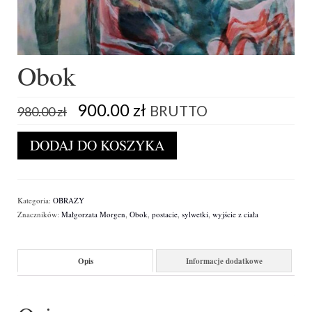
Obok
Pierwotna
Aktualna
900.00
zł
BRUTTO
980.00
zł
cena
cena
wynosiła:
wynosi:
ilość
DODAJ DO KOSZYKA
980.00 zł.
900.00 zł.
Obok
Kategoria:
OBRAZY
Znaczników:
Małgorzata Morgen
,
Obok
,
postacie
,
sylwetki
,
wyjście z ciała
Opis
Informacje dodatkowe