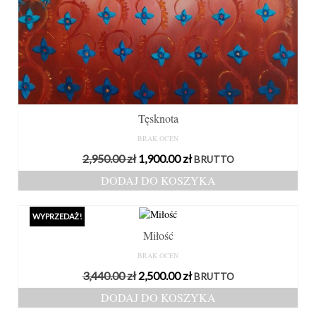
Tęsknota
BRAK OCEN
Pierwotna
Aktualna
2,950.00
zł
1,900.00
zł
BRUTTO
cena
cena
DODAJ DO KOSZYKA
wynosiła:
wynosi:
2,950.00 zł.
1,900.00 zł.
WYPRZEDAŻ!
Miłość
BRAK OCEN
Pierwotna
Aktualna
3,440.00
zł
2,500.00
zł
BRUTTO
cena
cena
DODAJ DO KOSZYKA
wynosiła:
wynosi: