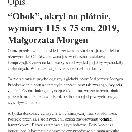
Opis
“Obok”, akryl na płótnie,
wymiary 115 x 75 cm, 2019,
Małgorzata Morgen
Obraz przedstawia niebieskie i czerwone postacie na jasnym, lekko
różowym tle. Całość zachowana jest w mleczno-pastelowej
kompozycji. Czerwone kobiece sylwetki wyglądają jakby wychodziły
z błękitnych. W tle dostrzegamy również roślinne formy.
To niesamowicie psychologiczny i głęboki obraz Małgorzaty Morgen.
Przedstawienie porusza tematykę depresji oraz tak zwanego “
wyjścia
z ciała
“. Osoba dotknięta tym zjawiskiem ma wrażenie bycia obok i
patrzenia na siebie z boku. Bardzo silne emocje i przeżycia, mogą
wywoływać taki stan.
Artystka doskonale uchwyciła ten efemeryczny stan świadomości.
Postacie przenikają się nawzajem, dzięki zastosowaniu
techniki
laserunkowej
. Barwy są umowne i symboliczne. Pozy kobiet są
intrygujące. Możemy się domyślać czy przedstawiają samą artystkę.