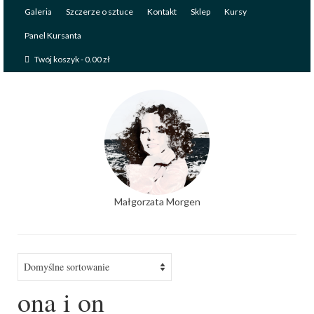
Galeria
Szczerze o sztuce
Kontakt
Sklep
Kursy
Panel Kursanta
Twój koszyk
-
0.00
zł
Małgorzata Morgen
ona i on