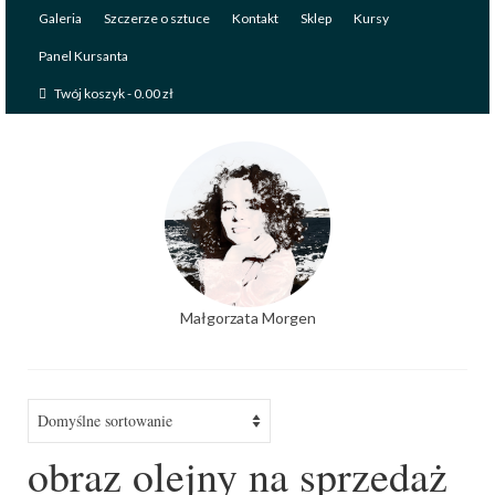
Galeria
Szczerze o sztuce
Kontakt
Sklep
Kursy
Panel Kursanta
Twój koszyk
-
0.00
zł
Małgorzata Morgen
obraz olejny na sprzedaż