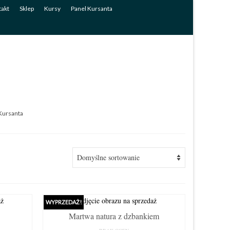
akt
Sklep
Kursy
Panel Kursanta
Kursanta
WYPRZEDAŻ!
Martwa natura z dzbankiem