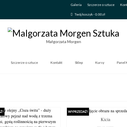
Galeria
Szczerze o sztuce
Kont
Twój koszyk
-
0.00
zł
Małgorzata Morgen
Szczerze o sztuce
Kontakt
Sklep
Kursy
Panel 
Ż!
WYPRZEDAŻ!
Kicia