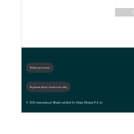
Polityka prywatności
Regulamin sklepu i świadczenia usług
© 2026 mmsztuka.pl [Brand certified by Grupa Morgen P.S.A]
Zaloguj się