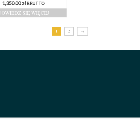
1,350.00
zł
BRUTTO
DOWIEDZ SIĘ WIĘCEJ
1
2
→