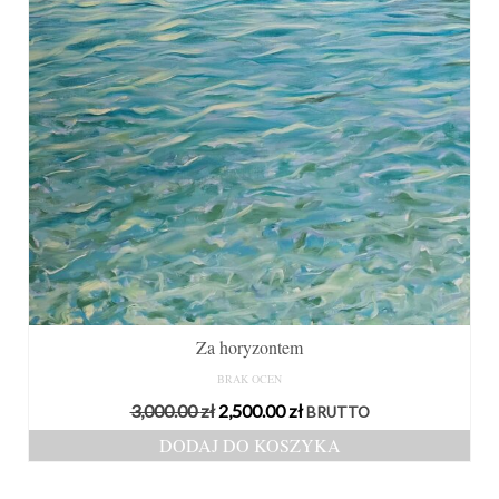
Za horyzontem
BRAK OCEN
Pierwotna
Aktualna
3,000.00
zł
2,500.00
zł
BRUTTO
cena
cena
DODAJ DO KOSZYKA
wynosiła:
wynosi:
3,000.00 zł.
2,500.00 zł.