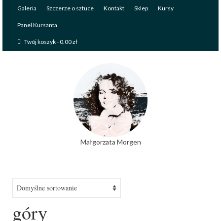
Galeria
Szczerze o sztuce
Kontakt
Sklep
Kursy
Panel Kursanta
Twój koszyk
-
0.00
zł
Małgorzata Morgen
góry