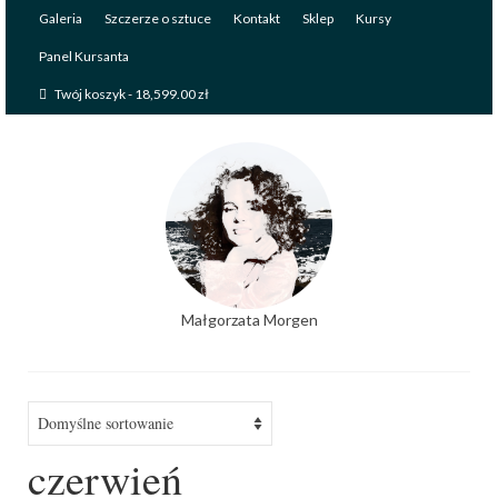
Galeria
Szczerze o sztuce
Kontakt
Sklep
Kursy
Panel Kursanta
Twój koszyk
-
18,599.00
zł
Małgorzata Morgen
czerwień