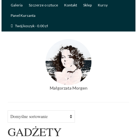
Galeria
Szczerze o sztuce
Kontakt
Sklep
Kursy
Panel Kursanta
Twój koszyk
-
0.00
zł
Małgorzata Morgen
GADŻETY